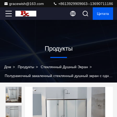
gracewish@163.com
+8613929909663--13690711186
Цитата
Продукты
Дом
>
Продукты
>
Стеклянный Душный Экран
>
Полурамочный закаленный стеклянный душный экран с одной
панелью