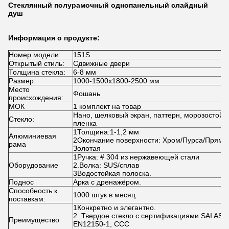
Стеклянный полурамочный однопанельный слайдный
душ
Информация о продукте:
Номер модели:
151S
Открытый стиль:
Сдвижные двери
Толщина стекла:
6-8 мм
Размер:
1000-1500x1800-2500 мм
Место
Фошань
происхождения:
МОК
1 комплект на товар
Нано, шелковый экран, паттерн, морозостойк
Стекло:
пленка
1Толщина:1-1,2 мм
Алюминиевая
2Окончание поверхности: Хром/Пурса/Пряма
рама
Золотая
1Ручка: # 304 из нержавеющей стали
Оборудование
2.Волка: SUS/сплав
3Водостойкая полоска.
Поднос
Арка с дренажёром.
Способность к
1000 штук в месяц
поставкам:
1Конкретно и элегантно.
2. Твердое стекло с сертификациями SAI AS/
Преимущество
EN12150-1, CCC