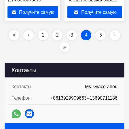
стекло для студии
Получите самую
Получите самую
лучшую цену
лучшую цену
1
2
3
4
5
Контакты
Контакты:
Ms. Grace Zhou
Телефон:
+8613929909663--13690711186