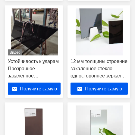
ограждение стекло
лучшую цену
лучшую цену
Видео
Устойчивость к ударам
12 мм толщины строение
Прозрачное
закаленное стекло
закаленное
одностороннее зеркало
ламинированное
отражающее стекло
Получите самую
Получите самую
стекло для лестницы
лучшую цену
лучшую цену