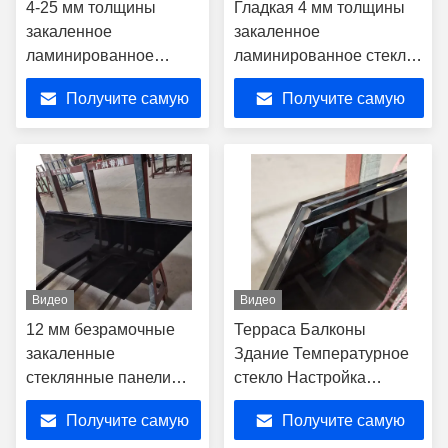
4-25 мм толщины
Гладкая 4 мм толщины
закаленное
закаленное
ламинированное
ламинированное стекло
стекло для перил
перила балюстрада для
Получите самую
Получите самую
балустрады и
лестницы балкона
лестницы балкона
лучшую цену
лучшую цену
Видео
Видео
12 мм безрамочные
Терраса Балконы
закаленные
Здание Температурное
стеклянные панели
стекло Настройка
для бассейновых
внутренней лестницы
Получите самую
Получите самую
ограждений
Регулируемое