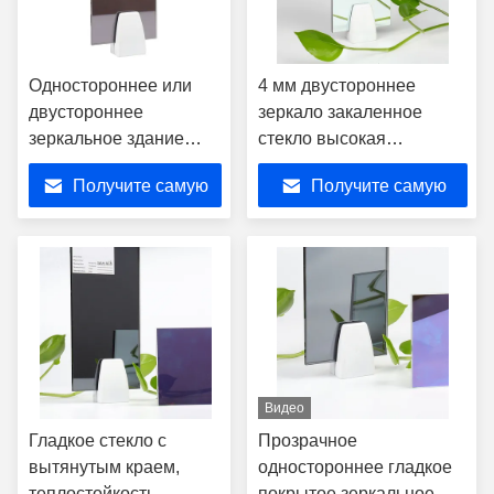
Одностороннее или
4 мм двустороннее
двустороннее
зеркало закаленное
зеркальное здание
стекло высокая
закаленное стекло
устойчивость к ударам
Получите самую
Получите самую
высокая
ультрафиолетовая
лучшую цену
лучшую цену
устойчивость
Видео
Гладкое стекло с
Прозрачное
вытянутым краем,
одностороннее гладкое
теплостойкость
покрытое зеркальное