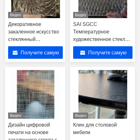
Видео
Видео
Декоративное
SAI SGCC
закаленное искусство
Температурное
стеклянный
художественное стекло
перегородный экран
индивидуальный дизайн
Получите самую
Получите самую
толщиной от 6 до 19
Текстурированный
мм горячее плавление
расплавленный
лучшую цену
лучшую цену
окрашенный горячее
плавление
Видео
Видео
Дизайн цифровой
Клин для столовой
печати на основе
мебели
закаленного стекла с