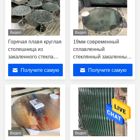
Видео
Видео
Горячая плавя круглая
19мм современный
столешница из
сплавленный
закаленного стекла
стеклянный закаленный
искусства бросания
Кунтертоп рифленый
Получите самую
Получите самую
для живущей комнаты
журнальный столик
литого горячего
лучшую цену
лучшую цену
расплавленного стекла
Видео
Видео