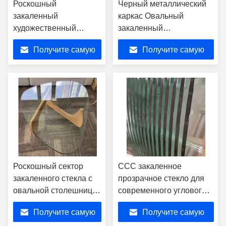
Роскошный
Черный металлический
закаленный
каркас Овальный
художественный
закаленный
стеклянный
художественный
Получите самую
Получите самую
минималистский
стеклянный настольный
бытовой журнальный
журнальный столик с
лучшую цену
лучшую цену
столик из
акцентом
термоплавкого стекла
из нержавеющей стали
Роскошный сектор
CCC закаленное
закаленного стекла с
прозрачное стекло для
овальной столешницей
современного углового
Conner Tables Set
стола для чая в отеле
Получите самую
Получите самую
Coffee Table