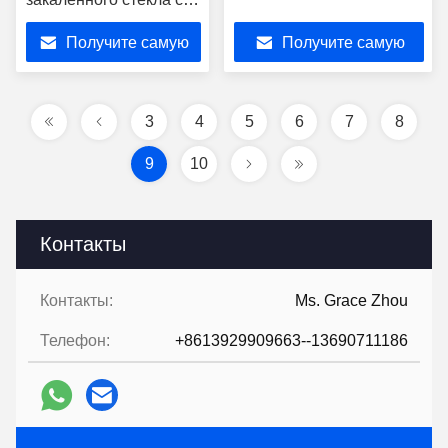
настраиваемой
Получите самую
Получите самую
кислотой AG SGCC
лучшую цену
лучшую цену
3
4
5
6
7
8
9
10
Контакты
Контакты:
Ms. Grace Zhou
Телефон:
+8613929909663--13690711186