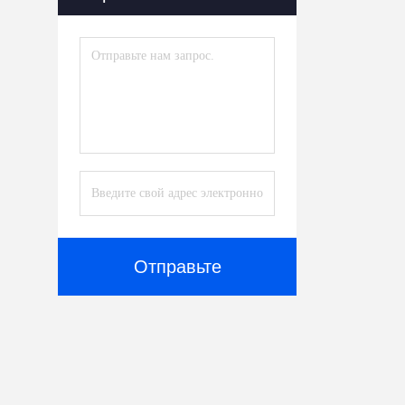
Стеклянный Душный Экран
(31)
Ограждение Для Душа Из
Закаленного Стекла
(39)
Блоки Стеклянного Кирпича
(47)
Стекло Вакуума
(2)
Аксессуары
(5)
Отправьте