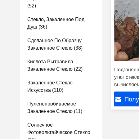
(52)
Стекло, Закаленное Под
Душ
(36)
Сделанное По Образцу
Закаленное Стекло
(38)
Кислота Вытравила
Закаленное Стекло
(22)
Подгонянн
утюг стекл
Закаленное Стекло
вычисляем
Искусства
(110)
картины
Полу
Пуленепробиваемое
Закаленное Стекло
(11)
Солнечное
Фотовольтайческое Стекло