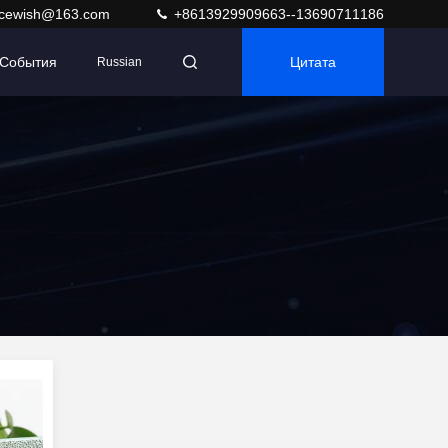
acewish@163.com
+8613929909663--13690711186
События
Цитата
Russian