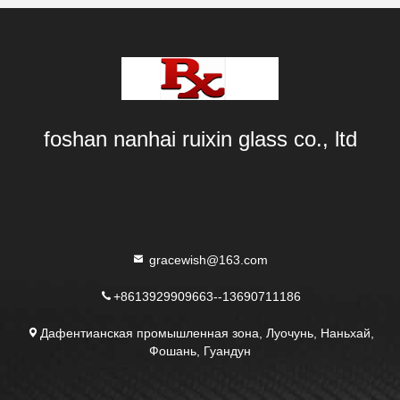
foshan nanhai ruixin glass co., ltd
gracewish@163.com
+8613929909663--13690711186
Дафентианская промышленная зона, Луочунь, Наньхай,
Фошань, Гуандун