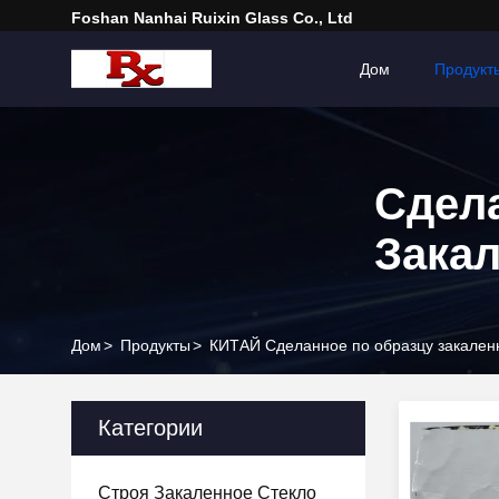
Foshan Nanhai Ruixin Glass Co., Ltd
Дом
Продукт
Сдел
Закал
Дом
>
Продукты
>
КИТАЙ Сделанное по образцу закален
Категории
Строя Закаленное Стекло