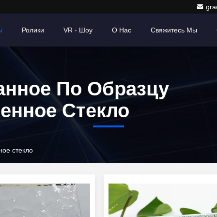
gr
ы
Ролики
VR - Шоу
О Нас
Свяжитесь Мы
анное По Образцу
енное Стекло
ное стекло