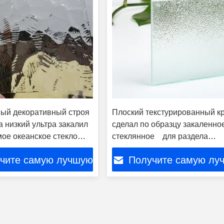
ый декоративный строя
Плоский текстурированный к
а низкий ультра закалил
сделал по образцу закаленно
ое океанское стекло
стеклянное для раздела
гостиницы декоративного
чите самую лучшую
Получите самую лу
цену
цену