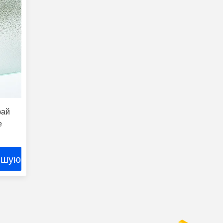
рай
е
чшую