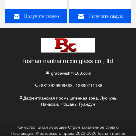
градусное изогнутое
теплоукрепленное для
закаленное стекло,
строительства
Получите самую
Получите самую
изменяющее
пространство с
бесшовной эстетикой
лучшую цену
лучшую цену
foshan nanhai ruixin glass co., ltd
gracewish@163.com
+8613929909663--13690711186
Дафентианская промышленная зона, Луочунь,
Наньхай, Фошань, Гуандун
Качество Китая хорошее Строя закаленное стекло
Поставщик. © авторского права 2022-2026 foshan nanhai