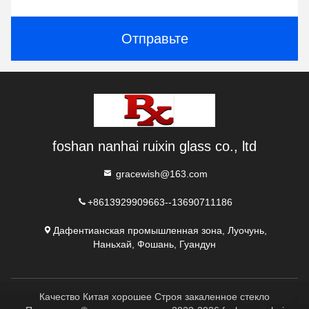
Отправьте
foshan nanhai ruixin glass co., ltd
gracewish@163.com
+8613929909663--13690711186
Дафентианская промышленная зона, Луочунь,
Наньхай, Фошань, Гуандун
Качество Китая хорошее Строя закаленное стекло