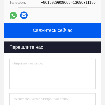
Телефон:
+8613929909663--13690711186
Свяжитесь сейчас
Перешлите нас